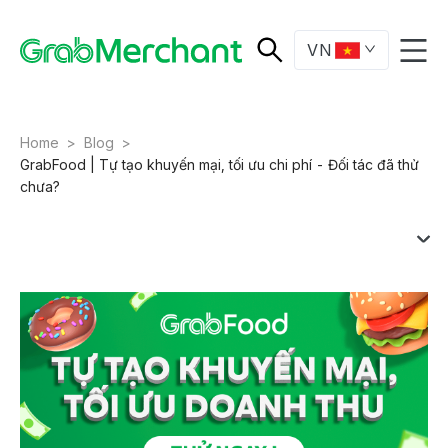
VN
Home
>
Blog
>
GrabFood | Tự tạo khuyến mại, tối ưu chi phí - Đối tác đã thử
chưa?