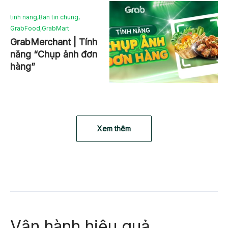
tinh nang
,
Ban tin chung
,
GrabFood
,
GrabMart
GrabMerchant | Tính
năng “Chụp ảnh đơn
hàng”
Xem thêm
Vận hành hiệu quả