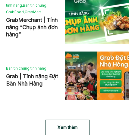
tinh nang
,
Ban tin chung
,
GrabFood
,
GrabMart
GrabMerchant | Tính
năng “Chụp ảnh đơn
hàng”
Ban tin chung
,
tinh nang
Grab | Tính năng Đặt
Bàn Nhà Hàng
Xem thêm