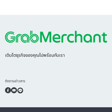
ใน
บทความ
นี้
ข้อดี
ของ
โครงการ
"ลูกค้า
รับ
อาหาร
ได้
ด้วย
เติบโตธุรกิจของคุณไปพร้อมกับเรา
ตนเอง
(Self
Pick-
Up)”
วิธี
ติดตามข่าวสาร
การ
รับ
ออ
เด
อร์
Self