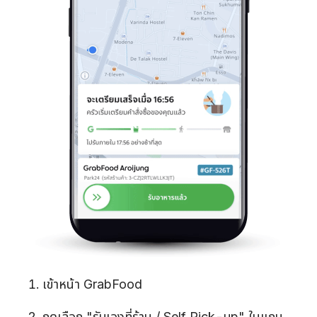
เข้าหน้า GrabFood
กดเลือก "รับเองที่ร้าน / Self Pick-up" ในแถบ