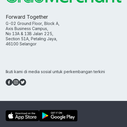
anda
lebih
Forward Together
mudah
ditemui
G-02 Ground Floor, Block A,
pengguna
Axis Business Campus,
Daripada
No 13A & 13B Jalan 225,
Section 51A, Petaling Jaya,
hanya
46100 Selangor
visibiliti,
menjadi
pesanan
sebenar
Ikuti kami di media sosial untuk perkembangan terkini