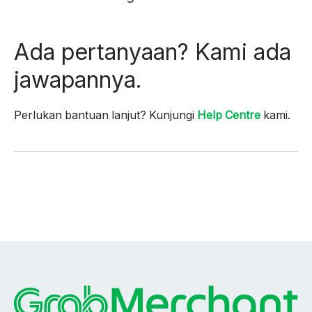
article
Nak
Ada pertanyaan? Kami ada
Tambah
Keuntungan?
jawapannya.
Ads
Pasti
Boleh
Perlukan bantuan lanjut? Kunjungi
Help Centre
kami.
Tolong
Pengguna
Cari
Anda
Di
sinilah
Pengurus
Pemasaran
memainkan
peranan.
Cara
Pengurus
Pemasaran
bantu
kedai