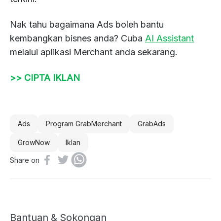
Nak tahu bagaimana Ads boleh bantu
kembangkan bisnes anda? Cuba
AI Assistant
melalui aplikasi Merchant anda sekarang.
>> CIPTA IKLAN
Ads
Program GrabMerchant
GrabAds
GrowNow
Iklan
Share on
In
Bantuan & Sokongan
this